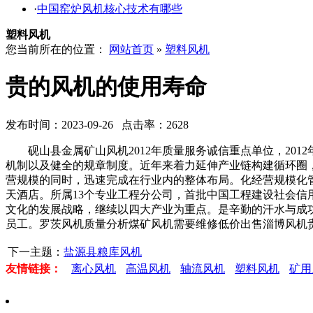
·
中国窑炉风机核心技术有哪些
塑料风机
您当前所在的位置：
网站首页
»
塑料风机
贵的风机的使用寿命
发布时间：2023-09-26 点击率：2628
砚山县金属矿山风机2012年质量服务诚信重点单位，201
机制以及健全的规章制度。近年来着力延伸产业链构建循环圈
营规模的同时，迅速完成在行业内的整体布局。化经营规模化
天酒店。所属13个专业工程分公司，首批中国工程建设社会信用
文化的发展战略，继续以四大产业为重点。是辛勤的汗水与成
员工。罗茨风机质量分析煤矿风机需要维修低价出售淄博风机
下一主题：
盐源县粮库风机
友情链接：
离心风机
高温风机
轴流风机
塑料风机
矿用