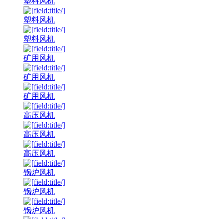
塑料风机
塑料风机
塑料风机
矿用风机
矿用风机
矿用风机
高压风机
高压风机
高压风机
锅炉风机
锅炉风机
锅炉风机