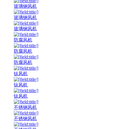
玻璃钢风机
玻璃钢风机
玻璃钢风机
防腐风机
防腐风机
防腐风机
钛风机
钛风机
钛风机
不锈钢风机
不锈钢风机