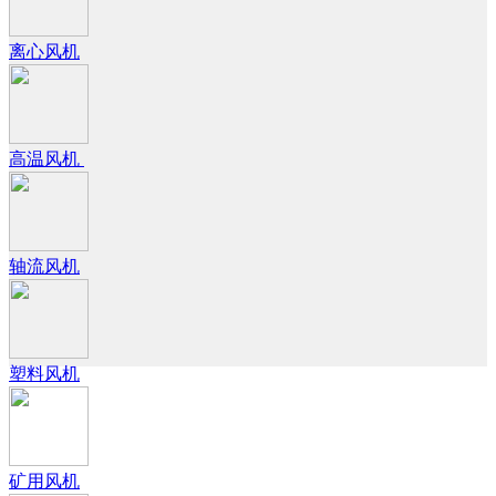
离心风机
高温风机
轴流风机
塑料风机
矿用风机