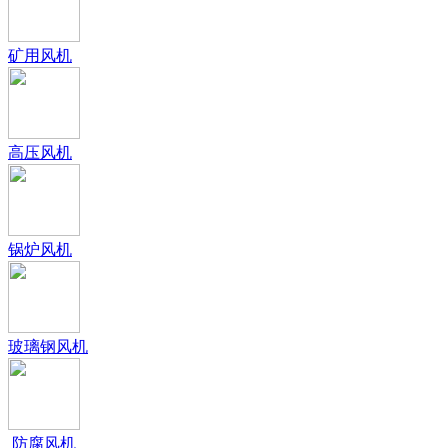
矿用风机
高压风机
锅炉风机
玻璃钢风机
防腐风机