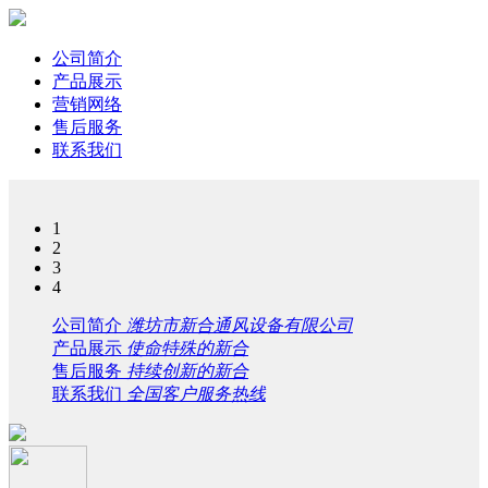
公司简介
产品展示
营销网络
售后服务
联系我们
1
2
3
4
公司简介
潍坊市新合通风设备有限公司
产品展示
使命特殊的新合
售后服务
持续创新的新合
联系我们
全国客户服务热线