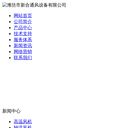
网站首页
公司简介
产品中心
技术支持
服务体系
新闻资讯
网络营销
联系我们
新闻中心
高温风机
轴流风机