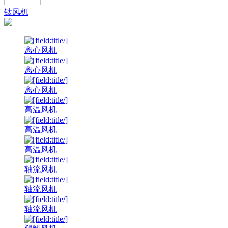
钛风机
离心风机
离心风机
离心风机
高温风机
高温风机
高温风机
轴流风机
轴流风机
轴流风机