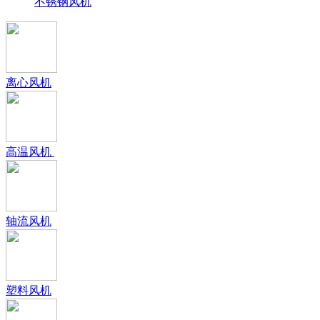
不锈钢风机
离心风机
高温风机
轴流风机
塑料风机