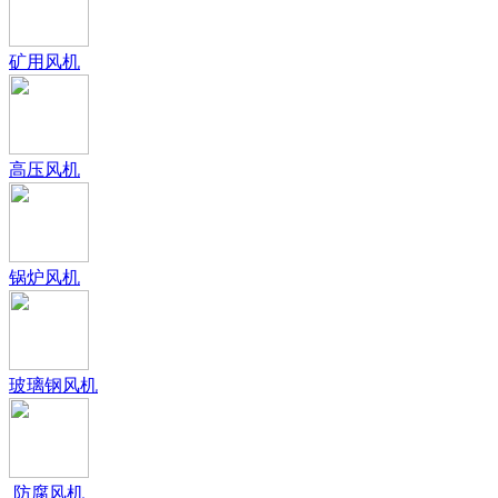
矿用风机
高压风机
锅炉风机
玻璃钢风机
防腐风机